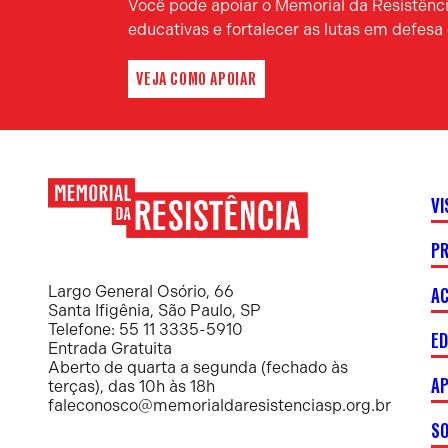
Você pode apoiar o Memorial da Resistência
educativas e fortalecer as lutas em defes
VEJA COMO APOIAR
VI
P
Memorial
da
Resistência
AC
Largo General Osório, 66
Santa Ifigênia, São Paulo, SP
Telefone: 55 11 3335-5910
E
Entrada Gratuita
Aberto de quarta a segunda (fechado às
AP
terças), das 10h às 18h
faleconosco@memorialdaresistenciasp.org.br
S