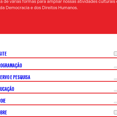
 de várias formas para ampliar nossas atividades culturais 
a da Democracia e dos Direitos Humanos.
SITE
ROGRAMAÇÃO
ERVO E PESQUISA
DUCAÇÃO
OIE
OBRE