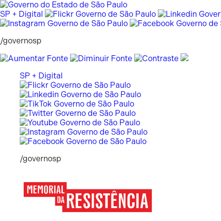
Pular
para
SP + Digital
o
conteúdo
/governosp
SP + Digital
/governosp
Memorial