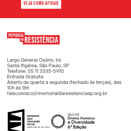
VEJA COMO APOIAR
Memorial
da
Resistência
Largo General Osório, 66
Santa Ifigênia, São Paulo, SP
Telefone: 55 11 3335-5910
Entrada Gratuita
Aberto de quarta a segunda (fechado às terças), das
10h às 18h
faleconosco@memorialdaresistenciasp.org.br