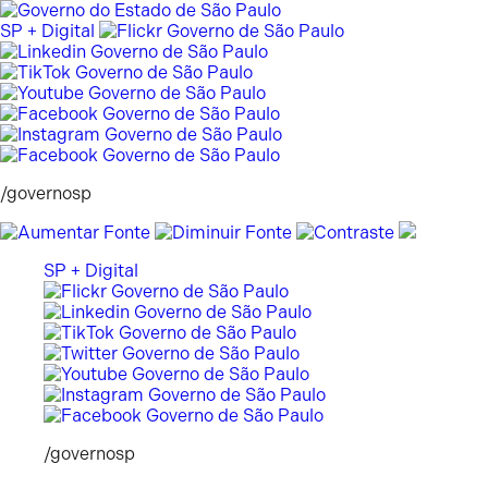
Pular
para
SP + Digital
o
conteúdo
/governosp
SP + Digital
/governosp