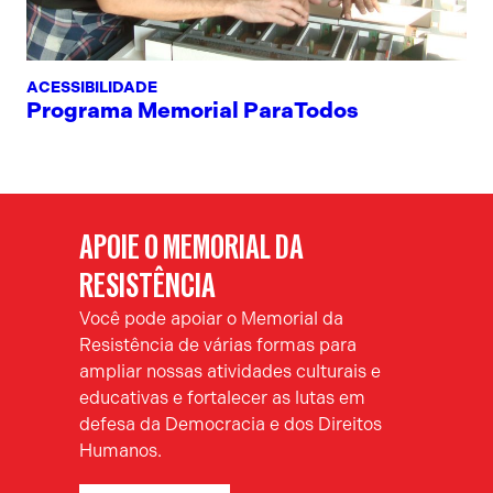
ACESSIBILIDADE
Programa Memorial ParaTodos
APOIE O MEMORIAL DA
RESISTÊNCIA
Você pode apoiar o Memorial da
Resistência de várias formas para
ampliar nossas atividades culturais e
educativas e fortalecer as lutas em
defesa da Democracia e dos Direitos
Humanos.