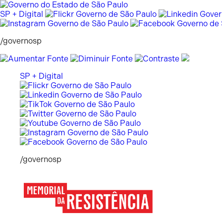
Pular
para
SP + Digital
o
conteúdo
/governosp
SP + Digital
/governosp
Memorial