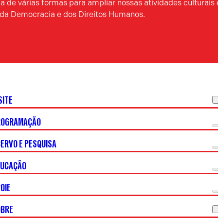
 de várias formas para ampliar nossas atividades culturais 
a da Democracia e dos Direitos Humanos.
SITE
ROGRAMAÇÃO
ERVO E PESQUISA
DUCAÇÃO
OIE
OBRE