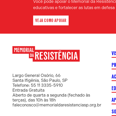
Você pode apoiar o Memorial da Resistência
educativas e fortalecer as lutas em defes
VEJA COMO APOIAR
VI
P
Memorial
da
Resistência
AC
Largo General Osório, 66
Santa Ifigênia, São Paulo, SP
Telefone: 55 11 3335-5910
E
Entrada Gratuita
Aberto de quarta a segunda (fechado às
AP
terças), das 10h às 18h
faleconosco@memorialdaresistenciasp.org.br
S