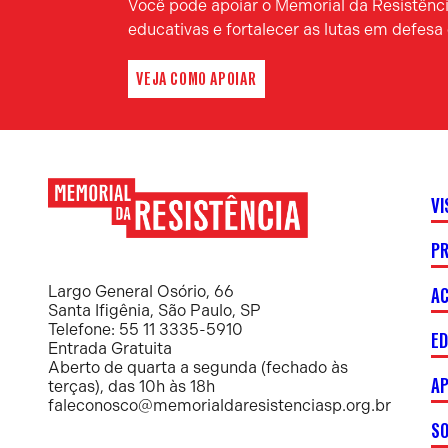
Você pode apoiar o Memorial da Resistência
educativas e fortalecer as lutas em defes
VEJA COMO APOIAR
VI
P
Memorial
da
Resistência
AC
Largo General Osório, 66
Santa Ifigênia, São Paulo, SP
Telefone: 55 11 3335-5910
E
Entrada Gratuita
Aberto de quarta a segunda (fechado às
AP
terças), das 10h às 18h
faleconosco@memorialdaresistenciasp.org.br
S