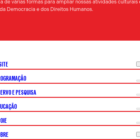
 de várias formas para ampliar nossas atividades culturais 
a da Democracia e dos Direitos Humanos.
SITE
ROGRAMAÇÃO
ERVO E PESQUISA
DUCAÇÃO
OIE
OBRE