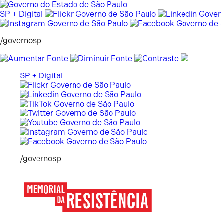
Pular
para
SP + Digital
o
conteúdo
/governosp
SP + Digital
/governosp
Memorial