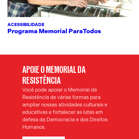
ACESSIBILIDADE
Programa Memorial ParaTodos
APOIE O MEMORIAL DA
RESISTÊNCIA
Você pode apoiar o Memorial da
Resistência de várias formas para
ampliar nossas atividades culturais e
educativas e fortalecer as lutas em
defesa da Democracia e dos Direitos
Humanos.