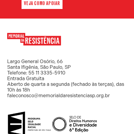
VEJA COMO APOIAR
Memorial
da
Resistência
Largo General Osório, 66
Santa Ifigênia, São Paulo, SP
Telefone: 55 11 3335-5910
Entrada Gratuita
Aberto de quarta a segunda (fechado às terças), das
10h às 18h
faleconosco@memorialdaresistenciasp.org.br