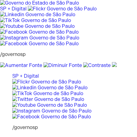
Pular
para
SP + Digital
o
conteúdo
/governosp
SP + Digital
/governosp