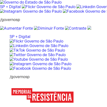
Pular
para
SP + Digital
o
conteúdo
/governosp
SP + Digital
/governosp
Memorial