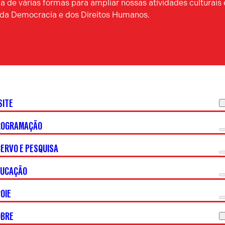
 de várias formas para ampliar nossas atividades culturais 
a da Democracia e dos Direitos Humanos.
SITE
ROGRAMAÇÃO
ERVO E PESQUISA
DUCAÇÃO
OIE
OBRE