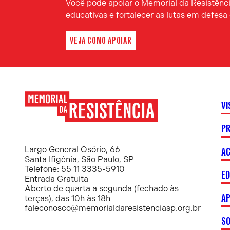
Você pode apoiar o Memorial da Resistência
educativas e fortalecer as lutas em defes
VEJA COMO APOIAR
VI
P
Memorial
da
Resistência
AC
Largo General Osório, 66
Santa Ifigênia, São Paulo, SP
Telefone: 55 11 3335-5910
E
Entrada Gratuita
Aberto de quarta a segunda (fechado às
AP
terças), das 10h às 18h
faleconosco@memorialdaresistenciasp.org.br
S