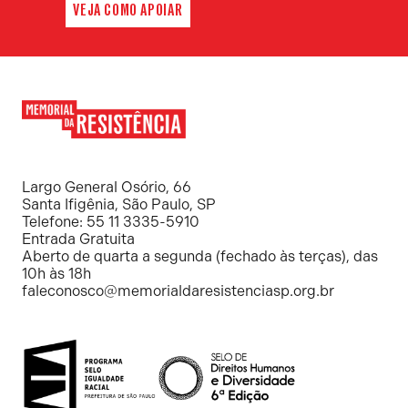
VEJA COMO APOIAR
Memorial
da
Resistência
Largo General Osório, 66
Santa Ifigênia, São Paulo, SP
Telefone: 55 11 3335-5910
Entrada Gratuita
Aberto de quarta a segunda (fechado às terças), das
10h às 18h
faleconosco@memorialdaresistenciasp.org.br