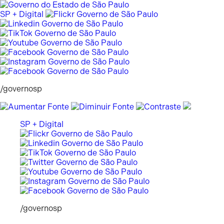
Pular
para
SP + Digital
o
conteúdo
/governosp
SP + Digital
/governosp