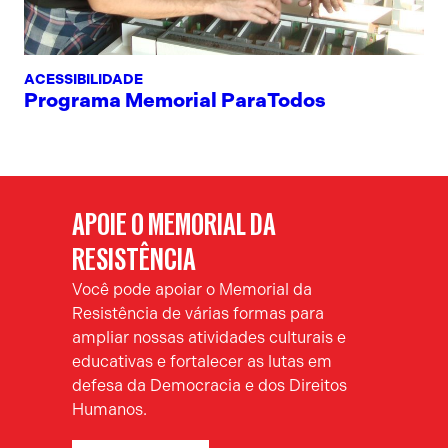
ACESSIBILIDADE
Programa Memorial ParaTodos
APOIE O MEMORIAL DA
RESISTÊNCIA
Você pode apoiar o Memorial da
Resistência de várias formas para
ampliar nossas atividades culturais e
educativas e fortalecer as lutas em
defesa da Democracia e dos Direitos
Humanos.