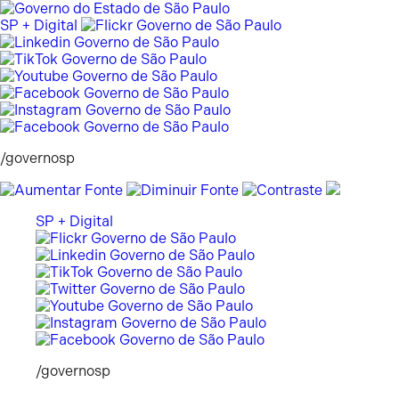
Pular
para
SP + Digital
o
conteúdo
/governosp
SP + Digital
/governosp