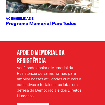
ACESSIBILIDADE
Programa Memorial ParaTodos
APOIE O MEMORIAL DA
RESISTÊNCIA
Você pode apoiar o Memorial da
Resistência de várias formas para
ampliar nossas atividades culturais e
educativas e fortalecer as lutas em
defesa da Democracia e dos Direitos
Humanos.