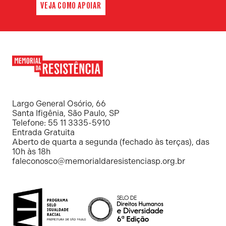
VEJA COMO APOIAR
Memorial
da
Resistência
Largo General Osório, 66
Santa Ifigênia, São Paulo, SP
Telefone: 55 11 3335-5910
Entrada Gratuita
Aberto de quarta a segunda (fechado às terças), das
10h às 18h
faleconosco@memorialdaresistenciasp.org.br