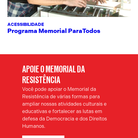
ACESSIBILIDADE
Programa Memorial ParaTodos
APOIE O MEMORIAL DA
RESISTÊNCIA
Você pode apoiar o Memorial da
Resistência de várias formas para
ampliar nossas atividades culturais e
educativas e fortalecer as lutas em
defesa da Democracia e dos Direitos
Humanos.