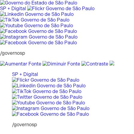
Pular
para
SP + Digital
o
conteúdo
/governosp
SP + Digital
/governosp