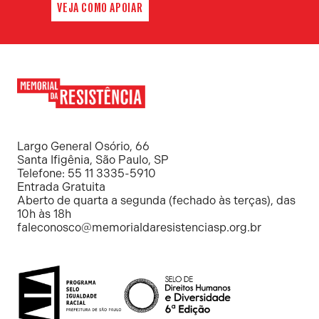
VEJA COMO APOIAR
Memorial
da
Resistência
Largo General Osório, 66
Santa Ifigênia, São Paulo, SP
Telefone: 55 11 3335-5910
Entrada Gratuita
Aberto de quarta a segunda (fechado às terças), das
10h às 18h
faleconosco@memorialdaresistenciasp.org.br