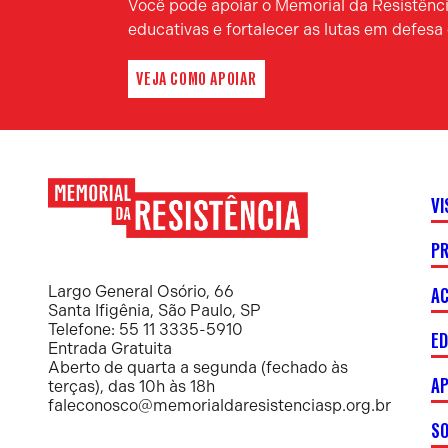
Você pode apoiar o Memorial da Resistência
educativas e fortalecer as lutas em defes
VEJA COMO APOIAR
VI
P
Memorial
da
Resistência
AC
Largo General Osório, 66
Santa Ifigênia, São Paulo, SP
Telefone: 55 11 3335-5910
E
Entrada Gratuita
Aberto de quarta a segunda (fechado às
AP
terças), das 10h às 18h
faleconosco@memorialdaresistenciasp.org.br
S