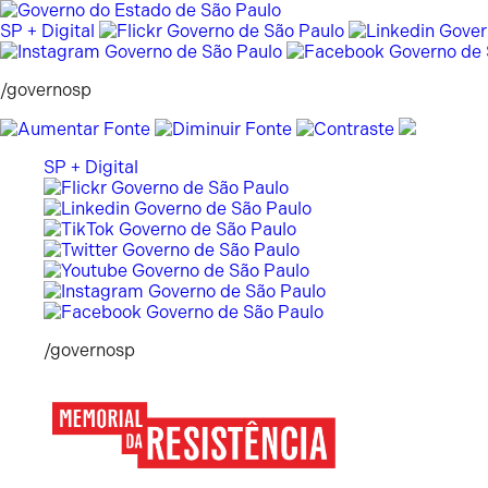
Pular
para
SP + Digital
o
conteúdo
/governosp
SP + Digital
/governosp
Memorial