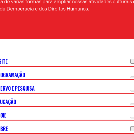
 de várias formas para ampliar nossas atividades culturais 
a da Democracia e dos Direitos Humanos.
SITE
ROGRAMAÇÃO
ERVO E PESQUISA
DUCAÇÃO
OIE
OBRE