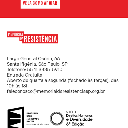
VEJA COMO APOIAR
Memorial
da
Resistência
Largo General Osório, 66
Santa Ifigênia, São Paulo, SP
Telefone: 55 11 3335-5910
Entrada Gratuita
Aberto de quarta a segunda (fechado às terças), das
10h às 18h
faleconosco@memorialdaresistenciasp.org.br