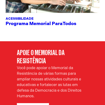
ACESSIBILIDADE
Programa Memorial ParaTodos
APOIE O MEMORIAL DA
RESISTÊNCIA
Você pode apoiar o Memorial da
Resistência de várias formas para
ampliar nossas atividades culturais e
educativas e fortalecer as lutas em
defesa da Democracia e dos Direitos
Humanos.