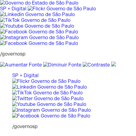
Pular
para
SP + Digital
o
conteúdo
/governosp
SP + Digital
/governosp