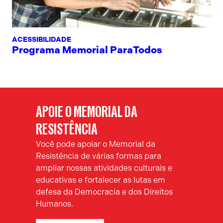
ACESSIBILIDADE
Programa Memorial ParaTodos
APOIE O MEMORIAL DA
RESISTÊNCIA
Você pode apoiar o Memorial da
Resistência de várias formas para
ampliar nossas atividades culturais e
educativas e fortalecer as lutas em
defesa da Democracia e dos Direitos
Humanos.