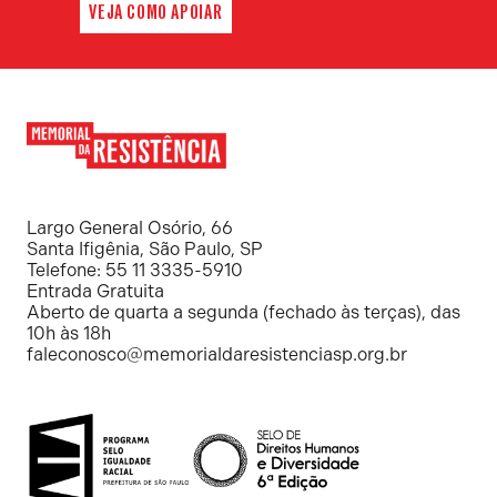
VEJA COMO APOIAR
Memorial
da
Resistência
Largo General Osório, 66
Santa Ifigênia, São Paulo, SP
Telefone: 55 11 3335-5910
Entrada Gratuita
Aberto de quarta a segunda (fechado às terças), das
10h às 18h
faleconosco@memorialdaresistenciasp.org.br