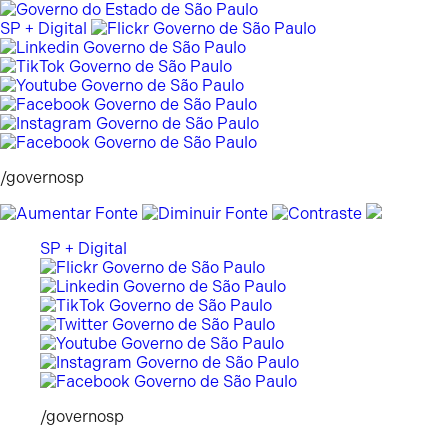
Pular
para
SP + Digital
o
conteúdo
/governosp
SP + Digital
/governosp