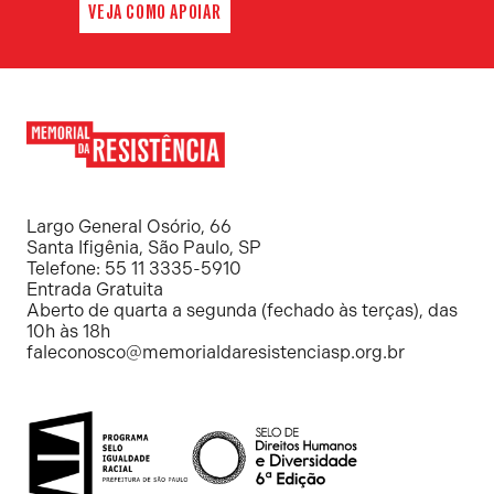
VEJA COMO APOIAR
Memorial
da
Resistência
Largo General Osório, 66
Santa Ifigênia, São Paulo, SP
Telefone: 55 11 3335-5910
Entrada Gratuita
Aberto de quarta a segunda (fechado às terças), das
10h às 18h
faleconosco@memorialdaresistenciasp.org.br