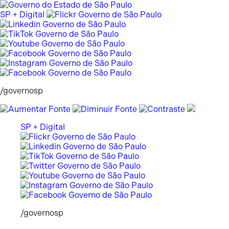
Pular
para
SP + Digital
o
conteúdo
/governosp
SP + Digital
/governosp