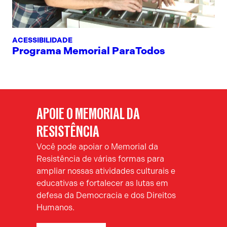
ACESSIBILIDADE
Programa Memorial ParaTodos
APOIE O MEMORIAL DA
RESISTÊNCIA
Você pode apoiar o Memorial da
Resistência de várias formas para
ampliar nossas atividades culturais e
educativas e fortalecer as lutas em
defesa da Democracia e dos Direitos
Humanos.