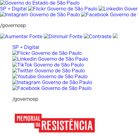
Pular
para
SP + Digital
o
conteúdo
/governosp
SP + Digital
/governosp
Memorial