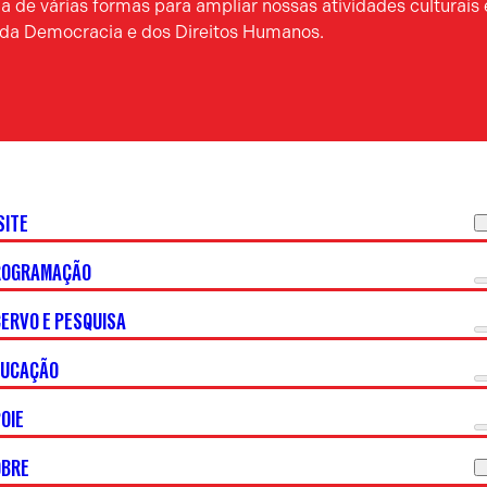
 de várias formas para ampliar nossas atividades culturais 
a da Democracia e dos Direitos Humanos.
SITE
ROGRAMAÇÃO
ERVO E PESQUISA
DUCAÇÃO
OIE
OBRE