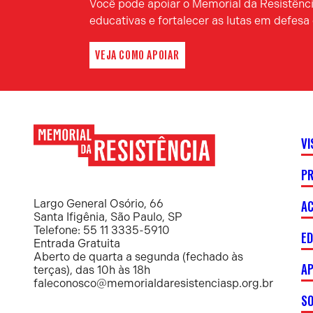
Você pode apoiar o Memorial da Resistência
educativas e fortalecer as lutas em defes
VEJA COMO APOIAR
VI
P
Memorial
da
Resistência
AC
Largo General Osório, 66
Santa Ifigênia, São Paulo, SP
Telefone: 55 11 3335-5910
E
Entrada Gratuita
Aberto de quarta a segunda (fechado às
AP
terças), das 10h às 18h
faleconosco@memorialdaresistenciasp.org.br
S