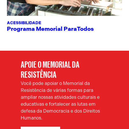
ACESSIBILIDADE
Programa Memorial ParaTodos
APOIE O MEMORIAL DA
RESISTÊNCIA
Você pode apoiar o Memorial da
Resistência de várias formas para
ampliar nossas atividades culturais e
educativas e fortalecer as lutas em
defesa da Democracia e dos Direitos
Humanos.