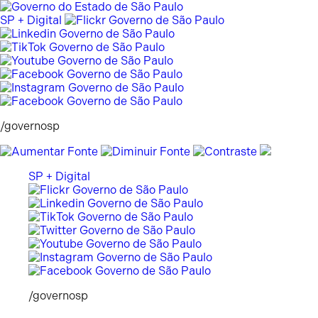
Pular
para
SP + Digital
o
conteúdo
/governosp
SP + Digital
/governosp