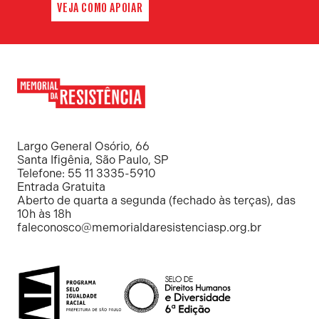
VEJA COMO APOIAR
Memorial
da
Resistência
Largo General Osório, 66
Santa Ifigênia, São Paulo, SP
Telefone: 55 11 3335-5910
Entrada Gratuita
Aberto de quarta a segunda (fechado às terças), das
10h às 18h
faleconosco@memorialdaresistenciasp.org.br