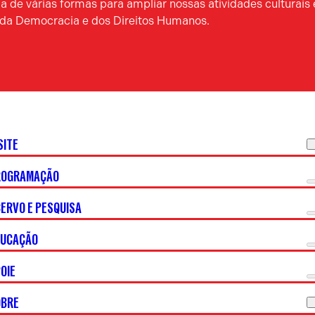
 de várias formas para ampliar nossas atividades culturais 
a da Democracia e dos Direitos Humanos.
SITE
ROGRAMAÇÃO
ERVO E PESQUISA
DUCAÇÃO
OIE
OBRE