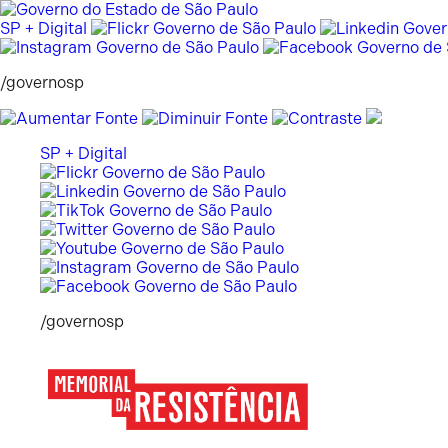
Pular
para
SP + Digital
o
conteúdo
/governosp
SP + Digital
/governosp
Memorial