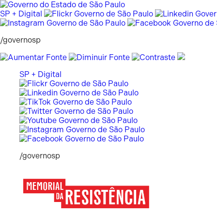
Pular
para
SP + Digital
o
conteúdo
/governosp
SP + Digital
/governosp
Memorial