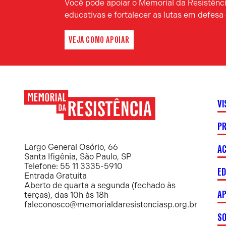
Você pode apoiar o Memorial da Resistência
educativas e fortalecer as lutas em defes
VEJA COMO APOIAR
VI
P
Memorial
da
Resistência
AC
Largo General Osório, 66
Santa Ifigênia, São Paulo, SP
Telefone: 55 11 3335-5910
E
Entrada Gratuita
Aberto de quarta a segunda (fechado às
AP
terças), das 10h às 18h
faleconosco@memorialdaresistenciasp.org.br
S