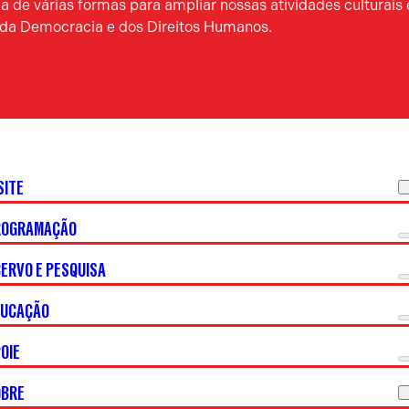
 de várias formas para ampliar nossas atividades culturais 
a da Democracia e dos Direitos Humanos.
SITE
ROGRAMAÇÃO
ERVO E PESQUISA
DUCAÇÃO
OIE
OBRE