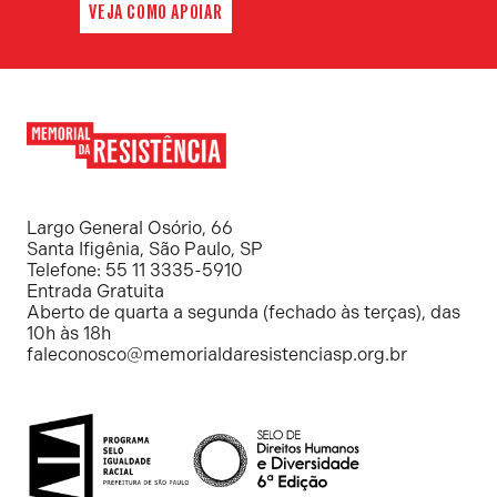
VEJA COMO APOIAR
Memorial
da
Resistência
Largo General Osório, 66
Santa Ifigênia, São Paulo, SP
Telefone: 55 11 3335-5910
Entrada Gratuita
Aberto de quarta a segunda (fechado às terças), das
10h às 18h
faleconosco@memorialdaresistenciasp.org.br