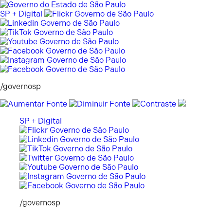
Pular
para
SP + Digital
o
conteúdo
/governosp
SP + Digital
/governosp