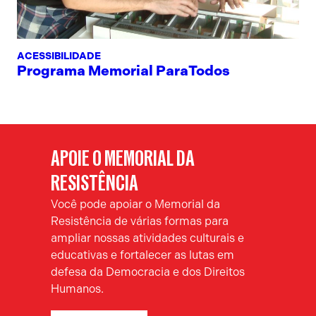
ACESSIBILIDADE
Programa Memorial ParaTodos
APOIE O MEMORIAL DA
RESISTÊNCIA
Você pode apoiar o Memorial da
Resistência de várias formas para
ampliar nossas atividades culturais e
educativas e fortalecer as lutas em
defesa da Democracia e dos Direitos
Humanos.