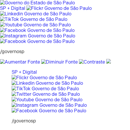
Pular
para
SP + Digital
o
conteúdo
/governosp
SP + Digital
/governosp