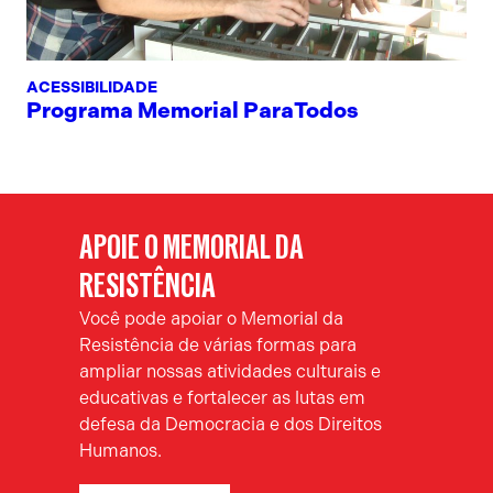
ACESSIBILIDADE
Programa Memorial ParaTodos
APOIE O MEMORIAL DA
RESISTÊNCIA
Você pode apoiar o Memorial da
Resistência de várias formas para
ampliar nossas atividades culturais e
educativas e fortalecer as lutas em
defesa da Democracia e dos Direitos
Humanos.