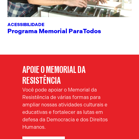
ACESSIBILIDADE
Programa Memorial ParaTodos
APOIE O MEMORIAL DA
RESISTÊNCIA
Você pode apoiar o Memorial da
Resistência de várias formas para
ampliar nossas atividades culturais e
educativas e fortalecer as lutas em
defesa da Democracia e dos Direitos
Humanos.