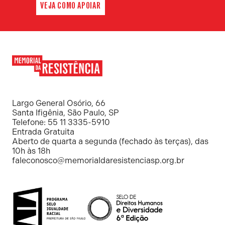
VEJA COMO APOIAR
Memorial
da
Resistência
Largo General Osório, 66
Santa Ifigênia, São Paulo, SP
Telefone: 55 11 3335-5910
Entrada Gratuita
Aberto de quarta a segunda (fechado às terças), das
10h às 18h
faleconosco@memorialdaresistenciasp.org.br