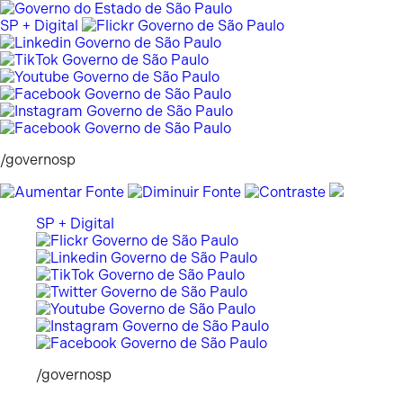
Pular
para
SP + Digital
o
conteúdo
/governosp
SP + Digital
/governosp