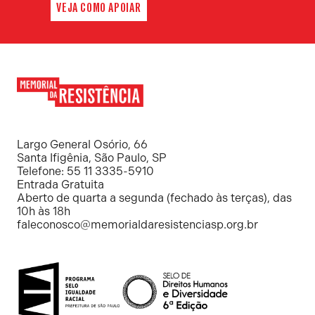
VEJA COMO APOIAR
Memorial
da
Resistência
Largo General Osório, 66
Santa Ifigênia, São Paulo, SP
Telefone: 55 11 3335-5910
Entrada Gratuita
Aberto de quarta a segunda (fechado às terças), das
10h às 18h
faleconosco@memorialdaresistenciasp.org.br