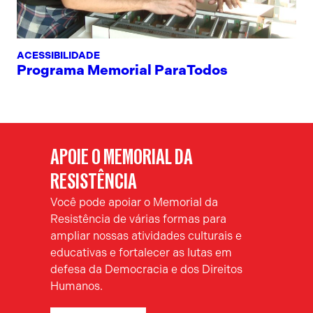
ACESSIBILIDADE
Programa Memorial ParaTodos
APOIE O MEMORIAL DA
RESISTÊNCIA
Você pode apoiar o Memorial da
Resistência de várias formas para
ampliar nossas atividades culturais e
educativas e fortalecer as lutas em
defesa da Democracia e dos Direitos
Humanos.