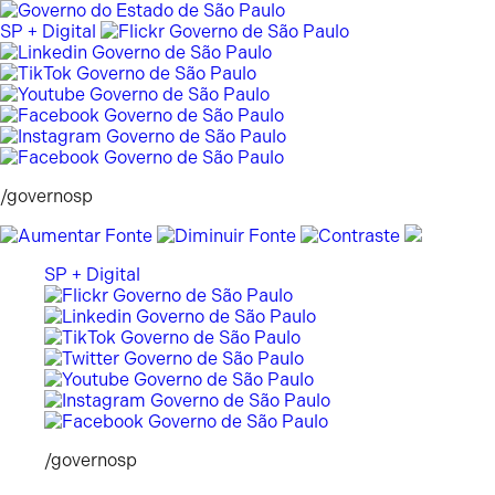
Pular
para
SP + Digital
o
conteúdo
/governosp
SP + Digital
/governosp