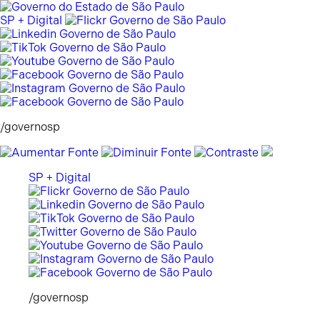
Pular
para
SP + Digital
o
conteúdo
/governosp
SP + Digital
/governosp