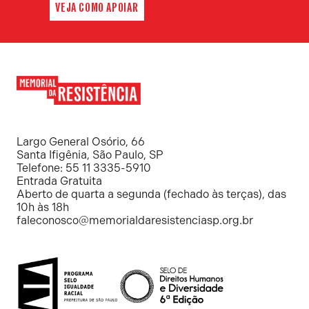
VEJA COMO APOIAR
Memorial
da
Resistência
Largo General Osório, 66
Santa Ifigênia, São Paulo, SP
Telefone: 55 11 3335-5910
Entrada Gratuita
Aberto de quarta a segunda (fechado às terças), das
10h às 18h
faleconosco@memorialdaresistenciasp.org.br