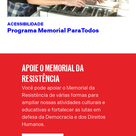
ACESSIBILIDADE
Programa Memorial ParaTodos
APOIE O MEMORIAL DA
RESISTÊNCIA
Você pode apoiar o Memorial da
Resistência de várias formas para
ampliar nossas atividades culturais e
educativas e fortalecer as lutas em
defesa da Democracia e dos Direitos
Humanos.