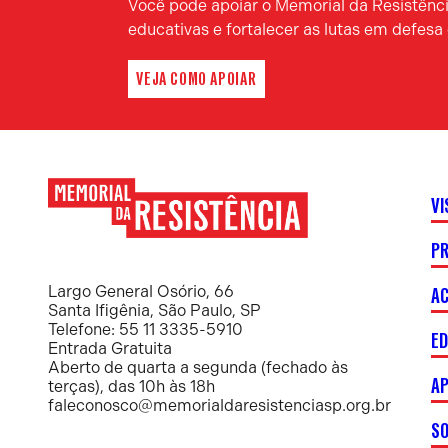
Você pode apoiar o Memorial da Resistência
educativas e fortalecer as lutas em defes
VEJA COMO APOIAR
VI
P
Memorial
da
Resistência
AC
Largo General Osório, 66
Santa Ifigênia, São Paulo, SP
Telefone: 55 11 3335-5910
E
Entrada Gratuita
Aberto de quarta a segunda (fechado às
AP
terças), das 10h às 18h
faleconosco@memorialdaresistenciasp.org.br
S