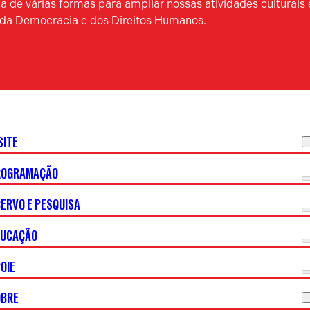
 de várias formas para ampliar nossas atividades culturais 
a da Democracia e dos Direitos Humanos.
SITE
ROGRAMAÇÃO
ERVO E PESQUISA
DUCAÇÃO
OIE
OBRE