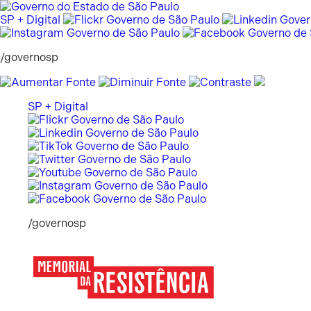
Pular
para
SP + Digital
o
conteúdo
/governosp
SP + Digital
/governosp
Memorial