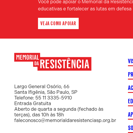
Você pode apoiar o Memorial da Resistência
educativas e fortalecer as lutas em defes
VEJA COMO APOIAR
VI
P
Memorial
da
Resistência
AC
Largo General Osório, 66
Santa Ifigênia, São Paulo, SP
Telefone: 55 11 3335-5910
E
Entrada Gratuita
Aberto de quarta a segunda (fechado às
AP
terças), das 10h às 18h
faleconosco@memorialdaresistenciasp.org.br
S