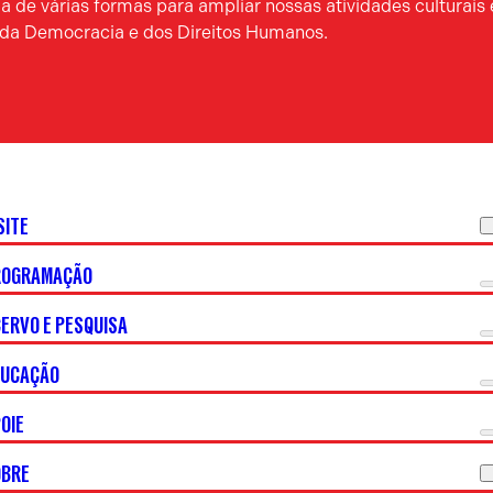
 de várias formas para ampliar nossas atividades culturais 
a da Democracia e dos Direitos Humanos.
SITE
ROGRAMAÇÃO
ERVO E PESQUISA
DUCAÇÃO
OIE
OBRE