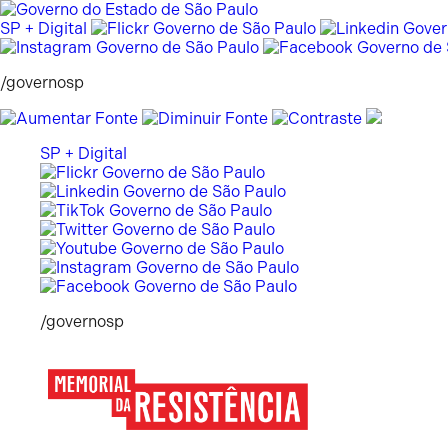
Pular
para
SP + Digital
o
conteúdo
/governosp
SP + Digital
/governosp
Memorial