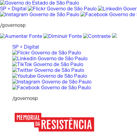
Pular
para
SP + Digital
o
conteúdo
/governosp
SP + Digital
/governosp
Memorial