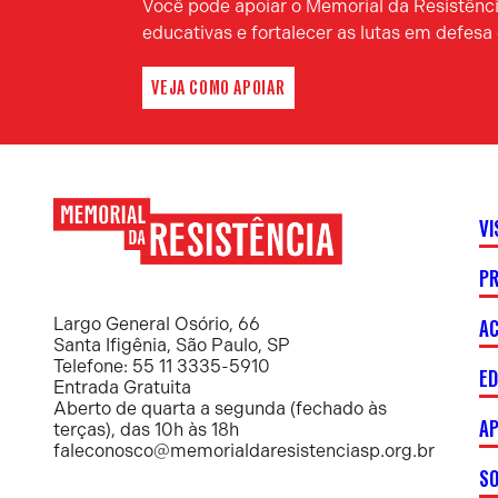
Você pode apoiar o Memorial da Resistência
educativas e fortalecer as lutas em defes
VEJA COMO APOIAR
VI
P
Memorial
da
Resistência
AC
Largo General Osório, 66
Santa Ifigênia, São Paulo, SP
Telefone: 55 11 3335-5910
E
Entrada Gratuita
Aberto de quarta a segunda (fechado às
AP
terças), das 10h às 18h
faleconosco@memorialdaresistenciasp.org.br
S