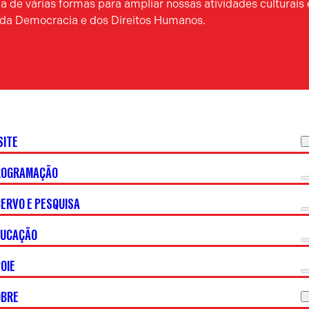
 de várias formas para ampliar nossas atividades culturais 
a da Democracia e dos Direitos Humanos.
SITE
ROGRAMAÇÃO
ERVO E PESQUISA
DUCAÇÃO
OIE
OBRE