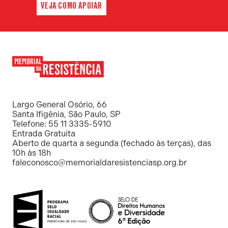
VEJA COMO APOIAR
Memorial
da
Resistência
Largo General Osório, 66
Santa Ifigênia, São Paulo, SP
Telefone: 55 11 3335-5910
Entrada Gratuita
Aberto de quarta a segunda (fechado às terças), das
10h às 18h
faleconosco@memorialdaresistenciasp.org.br