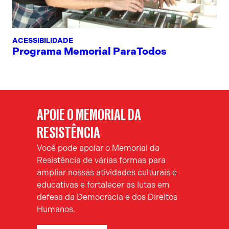
ACESSIBILIDADE
Programa Memorial ParaTodos
APOIE O MEMORIAL DA
RESISTÊNCIA
Você pode apoiar o Memorial da
Resistência de várias formas para
ampliar nossas atividades culturais e
educativas e fortalecer as lutas em
defesa da Democracia e dos Direitos
Humanos.