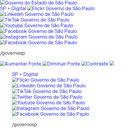
Pular
para
SP + Digital
o
conteúdo
/governosp
SP + Digital
/governosp