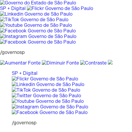
Pular
para
SP + Digital
o
conteúdo
/governosp
SP + Digital
/governosp