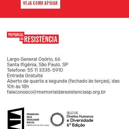
VEJA COMO APOIAR
Memorial
da
Resistência
Largo General Osório, 66
Santa Ifigênia, São Paulo, SP
Telefone: 55 11 3335-5910
Entrada Gratuita
Aberto de quarta a segunda (fechado às terças), das
10h às 18h
faleconosco@memorialdaresistenciasp.org.br