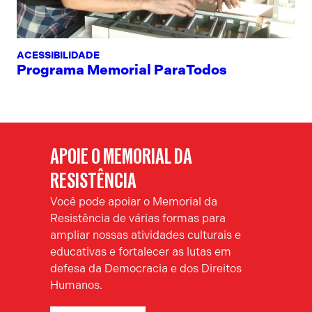
ACESSIBILIDADE
Programa Memorial ParaTodos
APOIE O MEMORIAL DA
RESISTÊNCIA
Você pode apoiar o Memorial da
Resistência de várias formas para
ampliar nossas atividades culturais e
educativas e fortalecer as lutas em
defesa da Democracia e dos Direitos
Humanos.