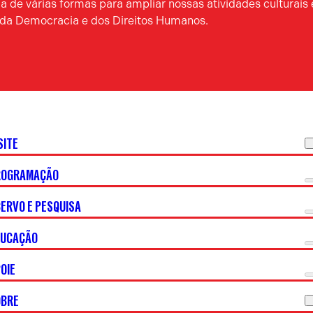
 de várias formas para ampliar nossas atividades culturais 
a da Democracia e dos Direitos Humanos.
SITE
ROGRAMAÇÃO
ERVO E PESQUISA
DUCAÇÃO
OIE
OBRE