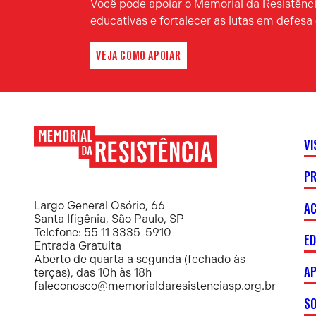
Você pode apoiar o Memorial da Resistência
educativas e fortalecer as lutas em defes
VEJA COMO APOIAR
VI
P
Memorial
da
Resistência
AC
Largo General Osório, 66
Santa Ifigênia, São Paulo, SP
Telefone: 55 11 3335-5910
E
Entrada Gratuita
Aberto de quarta a segunda (fechado às
AP
terças), das 10h às 18h
faleconosco@memorialdaresistenciasp.org.br
S