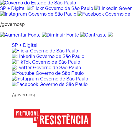
Pular
para
SP + Digital
o
conteúdo
/governosp
SP + Digital
/governosp
Memorial