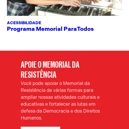
ACESSIBILIDADE
Programa Memorial ParaTodos
APOIE O MEMORIAL DA
RESISTÊNCIA
Você pode apoiar o Memorial da
Resistência de várias formas para
ampliar nossas atividades culturais e
educativas e fortalecer as lutas em
defesa da Democracia e dos Direitos
Humanos.