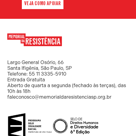
VEJA COMO APOIAR
Memorial
da
Resistência
Largo General Osório, 66
Santa Ifigênia, São Paulo, SP
Telefone: 55 11 3335-5910
Entrada Gratuita
Aberto de quarta a segunda (fechado às terças), das
10h às 18h
faleconosco@memorialdaresistenciasp.org.br