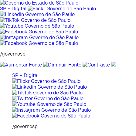
Pular
para
SP + Digital
o
conteúdo
/governosp
SP + Digital
/governosp