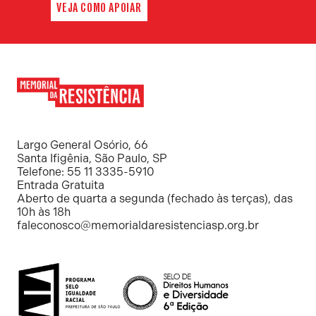
VEJA COMO APOIAR
Memorial
da
Resistência
Largo General Osório, 66
Santa Ifigênia, São Paulo, SP
Telefone: 55 11 3335-5910
Entrada Gratuita
Aberto de quarta a segunda (fechado às terças), das
10h às 18h
faleconosco@memorialdaresistenciasp.org.br