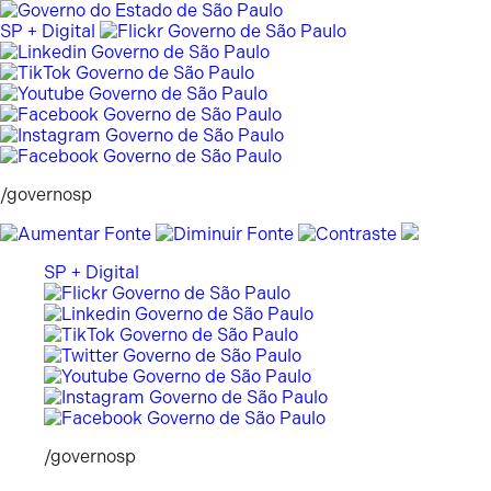
Pular
para
SP + Digital
o
conteúdo
/governosp
SP + Digital
/governosp