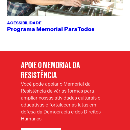
ACESSIBILIDADE
Programa Memorial ParaTodos
APOIE O MEMORIAL DA
RESISTÊNCIA
Você pode apoiar o Memorial da
Resistência de várias formas para
ampliar nossas atividades culturais e
educativas e fortalecer as lutas em
defesa da Democracia e dos Direitos
Humanos.