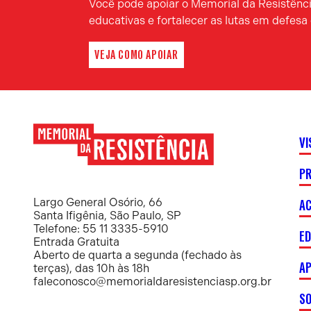
Você pode apoiar o Memorial da Resistência
educativas e fortalecer as lutas em defes
VEJA COMO APOIAR
VI
P
Memorial
da
Resistência
AC
Largo General Osório, 66
Santa Ifigênia, São Paulo, SP
Telefone: 55 11 3335-5910
E
Entrada Gratuita
Aberto de quarta a segunda (fechado às
AP
terças), das 10h às 18h
faleconosco@memorialdaresistenciasp.org.br
S