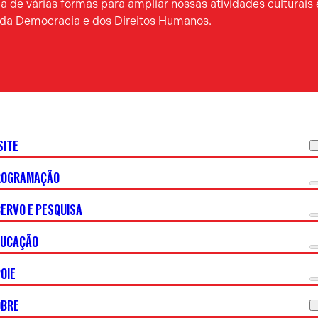
 de várias formas para ampliar nossas atividades culturais 
a da Democracia e dos Direitos Humanos.
SITE
ROGRAMAÇÃO
ERVO E PESQUISA
DUCAÇÃO
OIE
OBRE