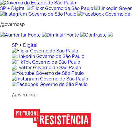
Pular
para
SP + Digital
o
conteúdo
/governosp
SP + Digital
/governosp
Memorial