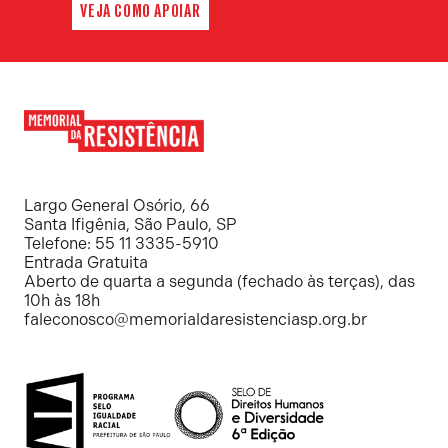
VEJA COMO APOIAR
Memorial
da
Resistência
Largo General Osório, 66
Santa Ifigênia, São Paulo, SP
Telefone: 55 11 3335-5910
Entrada Gratuita
Aberto de quarta a segunda (fechado às terças), das
10h às 18h
faleconosco@memorialdaresistenciasp.org.br