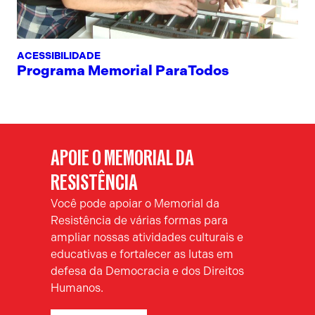
ACESSIBILIDADE
Programa Memorial ParaTodos
APOIE O MEMORIAL DA
RESISTÊNCIA
Você pode apoiar o Memorial da
Resistência de várias formas para
ampliar nossas atividades culturais e
educativas e fortalecer as lutas em
defesa da Democracia e dos Direitos
Humanos.