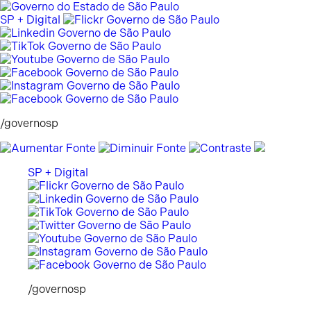
Pular
para
SP + Digital
o
conteúdo
/governosp
SP + Digital
/governosp