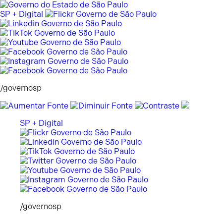
Pular
para
SP + Digital
o
conteúdo
/governosp
SP + Digital
/governosp