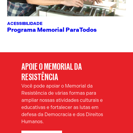
ACESSIBILIDADE
Programa Memorial ParaTodos
APOIE O MEMORIAL DA
RESISTÊNCIA
Você pode apoiar o Memorial da
Resistência de várias formas para
ampliar nossas atividades culturais e
educativas e fortalecer as lutas em
defesa da Democracia e dos Direitos
Humanos.