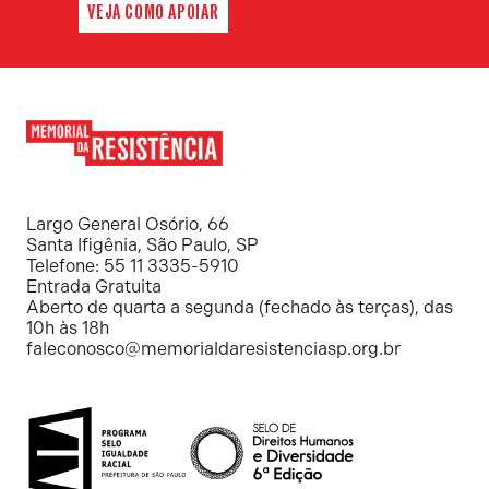
VEJA COMO APOIAR
Memorial
da
Resistência
Largo General Osório, 66
Santa Ifigênia, São Paulo, SP
Telefone: 55 11 3335-5910
Entrada Gratuita
Aberto de quarta a segunda (fechado às terças), das
10h às 18h
faleconosco@memorialdaresistenciasp.org.br