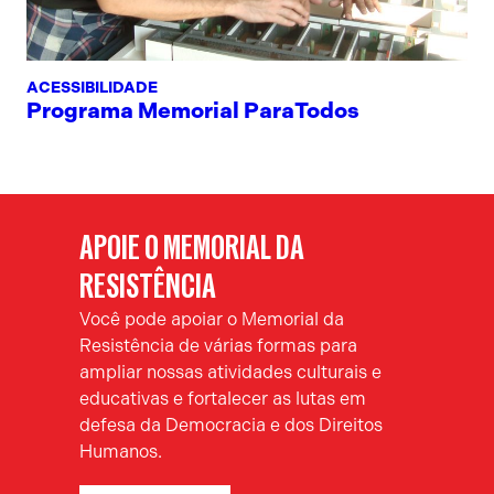
ACESSIBILIDADE
Programa Memorial ParaTodos
APOIE O MEMORIAL DA
RESISTÊNCIA
Você pode apoiar o Memorial da
Resistência de várias formas para
ampliar nossas atividades culturais e
educativas e fortalecer as lutas em
defesa da Democracia e dos Direitos
Humanos.