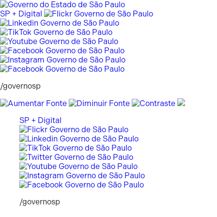
Pular
para
SP + Digital
o
conteúdo
/governosp
SP + Digital
/governosp