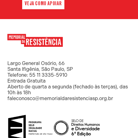
VEJA COMO APOIAR
Memorial
da
Resistência
Largo General Osório, 66
Santa Ifigênia, São Paulo, SP
Telefone: 55 11 3335-5910
Entrada Gratuita
Aberto de quarta a segunda (fechado às terças), das
10h às 18h
faleconosco@memorialdaresistenciasp.org.br