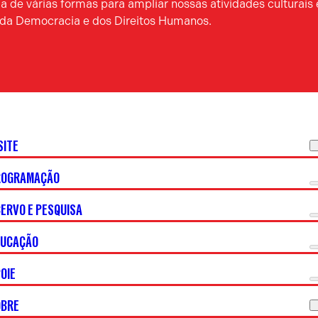
 de várias formas para ampliar nossas atividades culturais 
a da Democracia e dos Direitos Humanos.
SITE
ROGRAMAÇÃO
ERVO E PESQUISA
DUCAÇÃO
OIE
OBRE