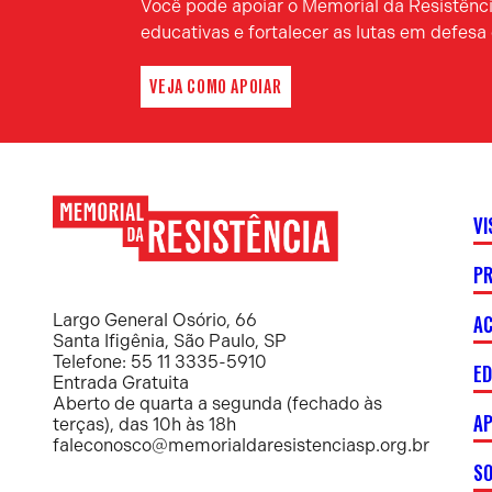
Você pode apoiar o Memorial da Resistência
educativas e fortalecer as lutas em defes
VEJA COMO APOIAR
VI
P
Memorial
da
Resistência
AC
Largo General Osório, 66
Santa Ifigênia, São Paulo, SP
Telefone: 55 11 3335-5910
E
Entrada Gratuita
Aberto de quarta a segunda (fechado às
AP
terças), das 10h às 18h
faleconosco@memorialdaresistenciasp.org.br
S