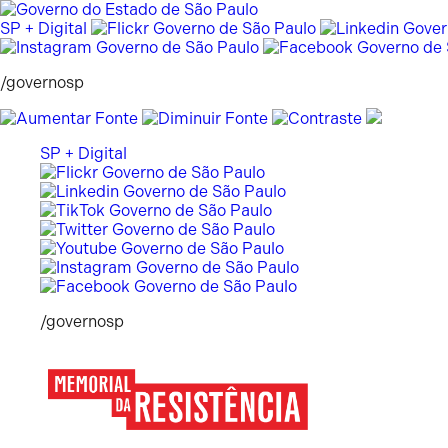
Pular
para
SP + Digital
o
conteúdo
/governosp
SP + Digital
/governosp
Memorial