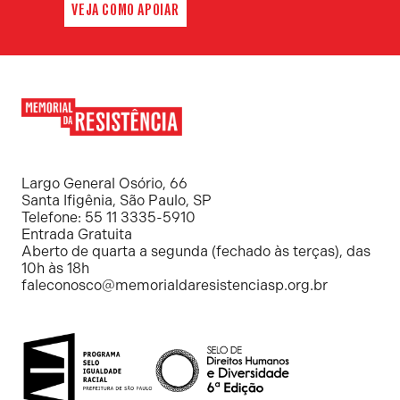
VEJA COMO APOIAR
Memorial
da
Resistência
Largo General Osório, 66
Santa Ifigênia, São Paulo, SP
Telefone: 55 11 3335-5910
Entrada Gratuita
Aberto de quarta a segunda (fechado às terças), das
10h às 18h
faleconosco@memorialdaresistenciasp.org.br