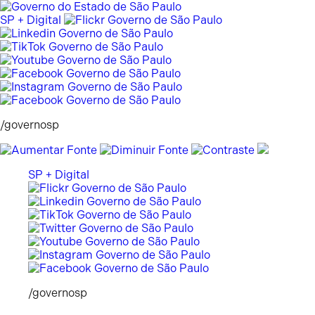
Pular
para
SP + Digital
o
conteúdo
/governosp
SP + Digital
/governosp