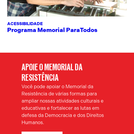
ACESSIBILIDADE
Programa Memorial ParaTodos
APOIE O MEMORIAL DA
RESISTÊNCIA
Você pode apoiar o Memorial da
Resistência de várias formas para
ampliar nossas atividades culturais e
educativas e fortalecer as lutas em
defesa da Democracia e dos Direitos
Humanos.