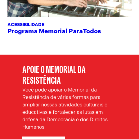
ACESSIBILIDADE
Programa Memorial ParaTodos
APOIE O MEMORIAL DA
RESISTÊNCIA
Você pode apoiar o Memorial da
Resistência de várias formas para
ampliar nossas atividades culturais e
educativas e fortalecer as lutas em
defesa da Democracia e dos Direitos
Humanos.