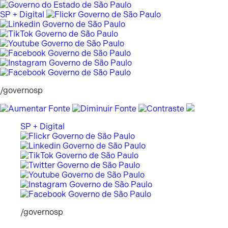
Pular
para
SP + Digital
o
conteúdo
/governosp
SP + Digital
/governosp