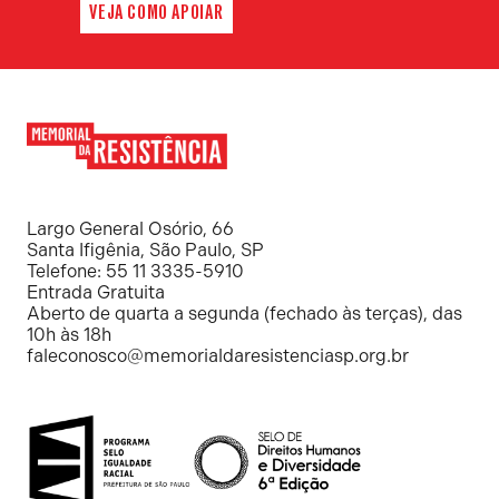
VEJA COMO APOIAR
Memorial
da
Resistência
Largo General Osório, 66
Santa Ifigênia, São Paulo, SP
Telefone: 55 11 3335-5910
Entrada Gratuita
Aberto de quarta a segunda (fechado às terças), das
10h às 18h
faleconosco@memorialdaresistenciasp.org.br