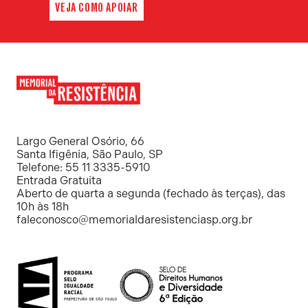
VEJA COMO APOIAR
Memorial
da
Resistência
Largo General Osório, 66
Santa Ifigênia, São Paulo, SP
Telefone: 55 11 3335-5910
Entrada Gratuita
Aberto de quarta a segunda (fechado às terças), das
10h às 18h
faleconosco@memorialdaresistenciasp.org.br