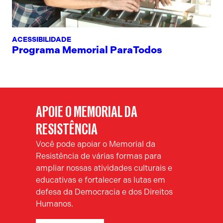
ACESSIBILIDADE
Programa Memorial ParaTodos
APOIE O MEMORIAL DA
RESISTÊNCIA
Você pode apoiar o Memorial da
Resistência de várias formas para
ampliar nossas atividades culturais e
educativas e fortalecer as lutas em
defesa da Democracia e dos Direitos
Humanos.