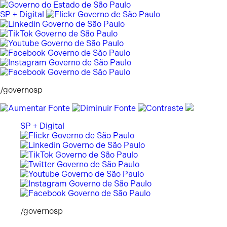
Pular
para
SP + Digital
o
conteúdo
/governosp
SP + Digital
/governosp