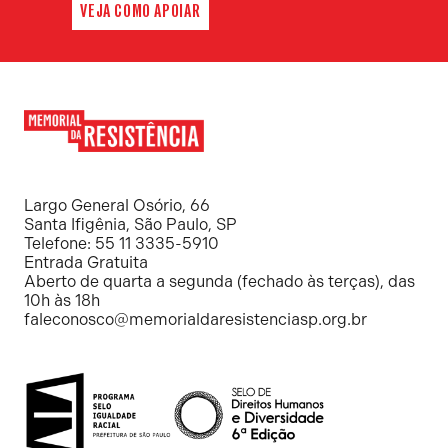
VEJA COMO APOIAR
Memorial
da
Resistência
Largo General Osório, 66
Santa Ifigênia, São Paulo, SP
Telefone: 55 11 3335-5910
Entrada Gratuita
Aberto de quarta a segunda (fechado às terças), das
10h às 18h
faleconosco@memorialdaresistenciasp.org.br