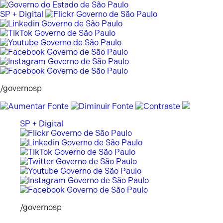
Pular
para
SP + Digital
o
conteúdo
/governosp
SP + Digital
/governosp