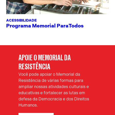
ACESSIBILIDADE
Programa Memorial ParaTodos
APOIE O MEMORIAL DA
RESISTÊNCIA
Você pode apoiar o Memorial da
Resistência de várias formas para
ampliar nossas atividades culturais e
educativas e fortalecer as lutas em
defesa da Democracia e dos Direitos
Humanos.