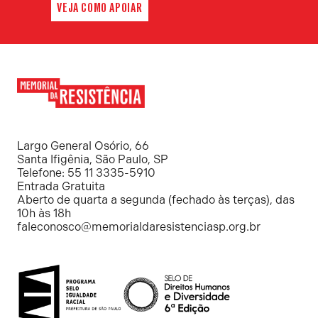
VEJA COMO APOIAR
Memorial
da
Resistência
Largo General Osório, 66
Santa Ifigênia, São Paulo, SP
Telefone: 55 11 3335-5910
Entrada Gratuita
Aberto de quarta a segunda (fechado às terças), das
10h às 18h
faleconosco@memorialdaresistenciasp.org.br