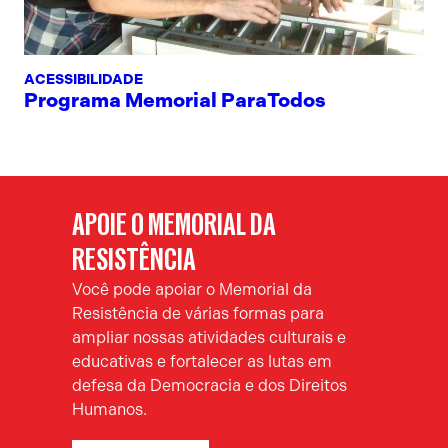
ACESSIBILIDADE
Programa Memorial ParaTodos
APOIE O MEMORIAL DA
RESISTÊNCIA
Você pode apoiar o Memorial da
Resistência de várias formas para
ampliar nossas atividades culturais e
educativas e fortalecer as lutas em
defesa da Democracia e dos Direitos
Humanos.