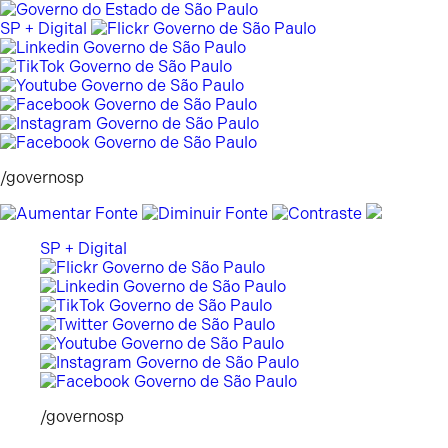
Pular
para
SP + Digital
o
conteúdo
/governosp
SP + Digital
/governosp