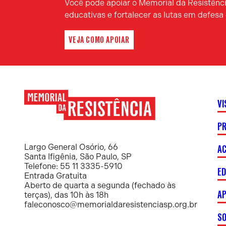
Você pode apoiar o Memorial da Resistência
educativas e fortalecer as lutas em defes
VEJA COMO APOIAR
VI
P
Memorial
da
Resistência
AC
Largo General Osório, 66
Santa Ifigênia, São Paulo, SP
Telefone: 55 11 3335-5910
E
Entrada Gratuita
Aberto de quarta a segunda (fechado às
AP
terças), das 10h às 18h
faleconosco@memorialdaresistenciasp.org.br
S