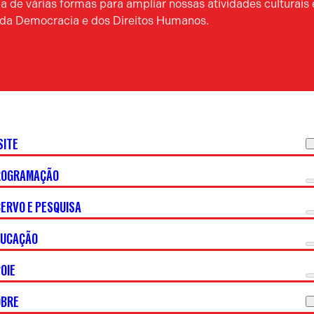
 de várias formas para ampliar nossas atividades culturais 
a da Democracia e dos Direitos Humanos.
SITE
ROGRAMAÇÃO
ERVO E PESQUISA
DUCAÇÃO
OIE
OBRE