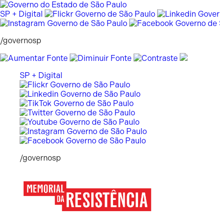
Pular
para
SP + Digital
o
conteúdo
/governosp
SP + Digital
/governosp
Memorial