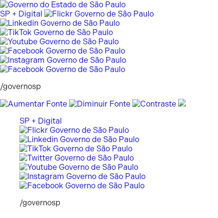
Pular
para
SP + Digital
o
conteúdo
/governosp
SP + Digital
/governosp