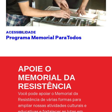
ACESSIBILIDADE
Programa Memorial ParaTodos
APOIE O
MEMORIAL DA
RESISTÊNCIA
Você pode apoiar o Memorial da
Resistência de várias formas para
ampliar nossas atividades culturais e
educativas e fortalecer as lutas em