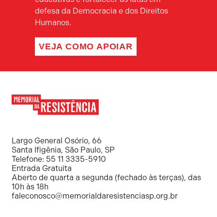
defesa da Democracia e dos Direitos
Humanos.
VEJA COMO APOIAR
Memorial
da
Resistência
Largo General Osório, 66
Santa Ifigênia, São Paulo, SP
Telefone: 55 11 3335-5910
Entrada Gratuita
Aberto de quarta a segunda (fechado às terças), das
10h às 18h
faleconosco@memorialdaresistenciasp.org.br