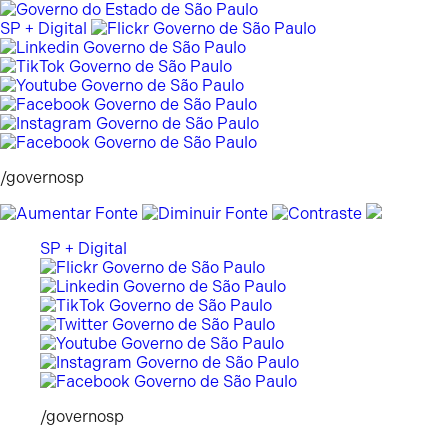
Pular
para
SP + Digital
o
conteúdo
/governosp
SP + Digital
/governosp