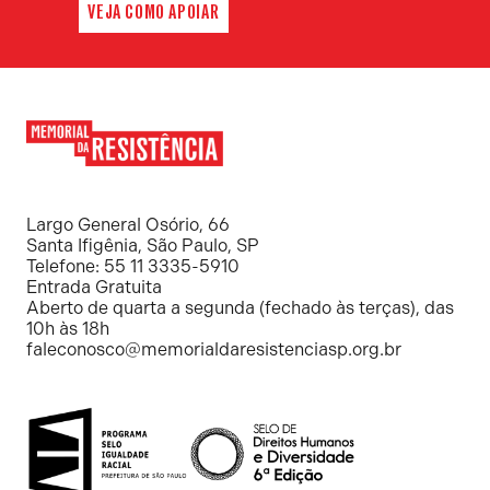
VEJA COMO APOIAR
Memorial
da
Resistência
Largo General Osório, 66
Santa Ifigênia, São Paulo, SP
Telefone: 55 11 3335-5910
Entrada Gratuita
Aberto de quarta a segunda (fechado às terças), das
10h às 18h
faleconosco@memorialdaresistenciasp.org.br