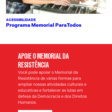
ACESSIBILIDADE
Programa Memorial ParaTodos
APOIE O MEMORIAL DA
RESISTÊNCIA
Você pode apoiar o Memorial da
Resistência de várias formas para
ampliar nossas atividades culturais e
educativas e fortalecer as lutas em
defesa da Democracia e dos Direitos
Humanos.