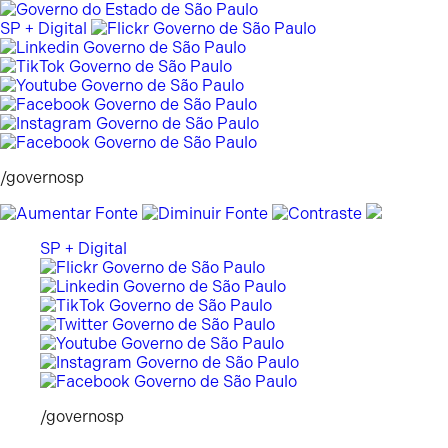
Pular
para
SP + Digital
o
conteúdo
/governosp
SP + Digital
/governosp