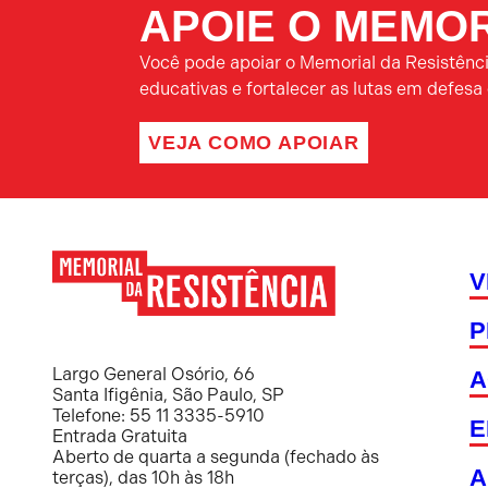
APOIE O MEMOR
Você pode apoiar o Memorial da Resistência
educativas e fortalecer as lutas em defes
VEJA COMO APOIAR
V
P
Memorial
da
Resistência
Largo General Osório, 66
A
Santa Ifigênia, São Paulo, SP
Telefone: 55 11 3335-5910
E
Entrada Gratuita
Aberto de quarta a segunda (fechado às
A
terças), das 10h às 18h