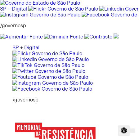
Pular
para
SP + Digital
o
conteúdo
/governosp
SP + Digital
/governosp