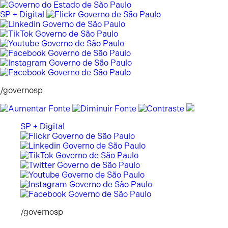
Pular
para
SP + Digital
o
conteúdo
/governosp
SP + Digital
/governosp