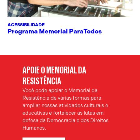
ACESSIBILIDADE
Programa Memorial ParaTodos
APOIE O MEMORIAL DA
RESISTÊNCIA
Você pode apoiar o Memorial da
Resistência de várias formas para
ampliar nossas atividades culturais e
educativas e fortalecer as lutas em
defesa da Democracia e dos Direitos
Humanos.