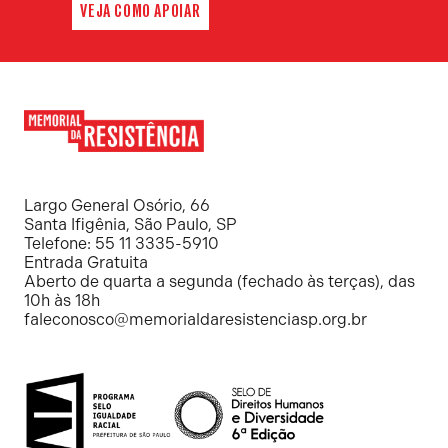
VEJA COMO APOIAR
Memorial
da
Resistência
Largo General Osório, 66
Santa Ifigênia, São Paulo, SP
Telefone: 55 11 3335-5910
Entrada Gratuita
Aberto de quarta a segunda (fechado às terças), das
10h às 18h
faleconosco@memorialdaresistenciasp.org.br