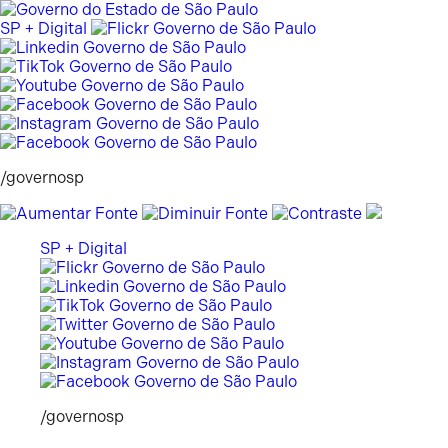
Pular
para
SP + Digital
o
conteúdo
/governosp
SP + Digital
/governosp