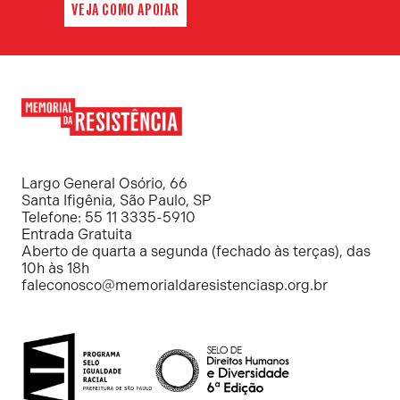
VEJA COMO APOIAR
Memorial
da
Resistência
Largo General Osório, 66
Santa Ifigênia, São Paulo, SP
Telefone: 55 11 3335-5910
Entrada Gratuita
Aberto de quarta a segunda (fechado às terças), das
10h às 18h
faleconosco@memorialdaresistenciasp.org.br