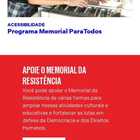
ACESSIBILIDADE
Programa Memorial ParaTodos
APOIE O MEMORIAL DA
RESISTÊNCIA
Você pode apoiar o Memorial da
Resistência de várias formas para
ampliar nossas atividades culturais e
educativas e fortalecer as lutas em
defesa da Democracia e dos Direitos
Humanos.