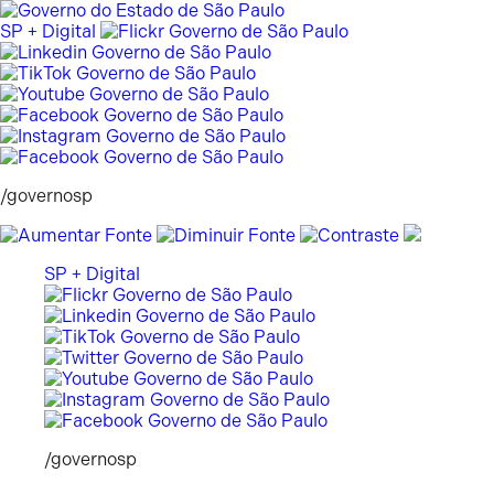
Pular
para
SP + Digital
o
conteúdo
/governosp
SP + Digital
/governosp