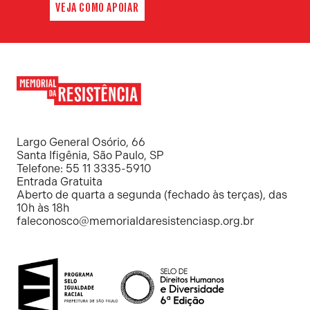
VEJA COMO APOIAR
Memorial
da
Resistência
Largo General Osório, 66
Santa Ifigênia, São Paulo, SP
Telefone: 55 11 3335-5910
Entrada Gratuita
Aberto de quarta a segunda (fechado às terças), das
10h às 18h
faleconosco@memorialdaresistenciasp.org.br