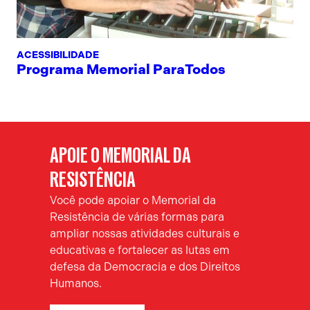
ACESSIBILIDADE
Programa Memorial ParaTodos
APOIE O MEMORIAL DA
RESISTÊNCIA
Você pode apoiar o Memorial da
Resistência de várias formas para
ampliar nossas atividades culturais e
educativas e fortalecer as lutas em
defesa da Democracia e dos Direitos
Humanos.