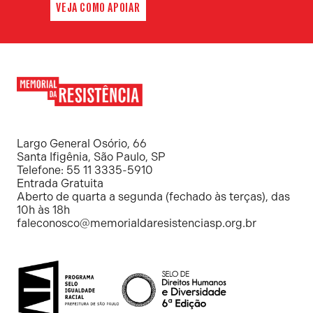
VEJA COMO APOIAR
Memorial
da
Resistência
Largo General Osório, 66
Santa Ifigênia, São Paulo, SP
Telefone: 55 11 3335-5910
Entrada Gratuita
Aberto de quarta a segunda (fechado às terças), das
10h às 18h
faleconosco@memorialdaresistenciasp.org.br