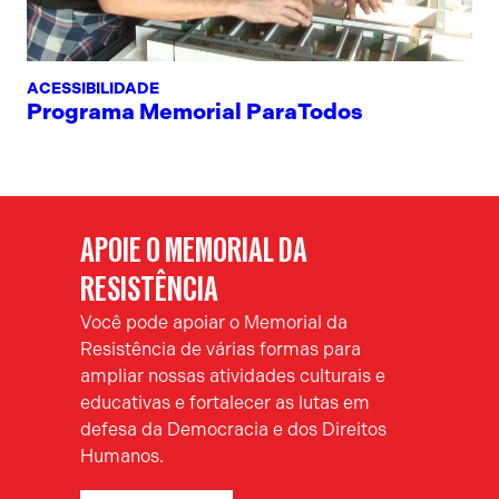
ACESSIBILIDADE
Programa Memorial ParaTodos
APOIE O MEMORIAL DA
RESISTÊNCIA
Você pode apoiar o Memorial da
Resistência de várias formas para
ampliar nossas atividades culturais e
educativas e fortalecer as lutas em
defesa da Democracia e dos Direitos
Humanos.