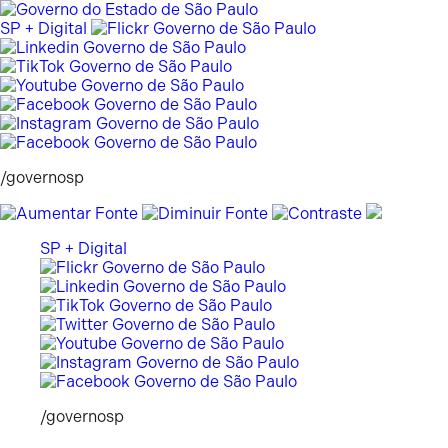
Pular
para
SP + Digital
o
conteúdo
/governosp
SP + Digital
/governosp