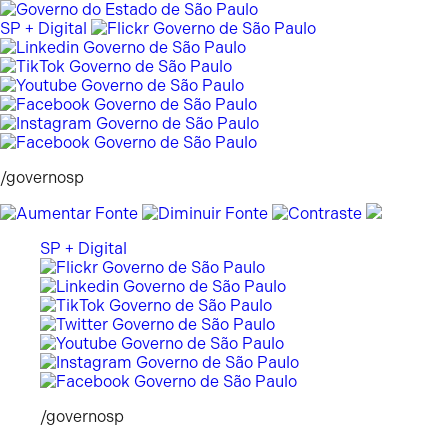
Pular
para
SP + Digital
o
conteúdo
/governosp
SP + Digital
/governosp