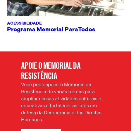
ACESSIBILIDADE
Programa Memorial ParaTodos
APOIE O MEMORIAL DA
RESISTÊNCIA
Você pode apoiar o Memorial da
Resistência de várias formas para
ampliar nossas atividades culturais e
educativas e fortalecer as lutas em
defesa da Democracia e dos Direitos
Humanos.