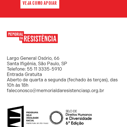
VEJA COMO APOIAR
Memorial
da
Resistência
Largo General Osório, 66
Santa Ifigênia, São Paulo, SP
Telefone: 55 11 3335-5910
Entrada Gratuita
Aberto de quarta a segunda (fechado às terças), das
10h às 18h
faleconosco@memorialdaresistenciasp.org.br